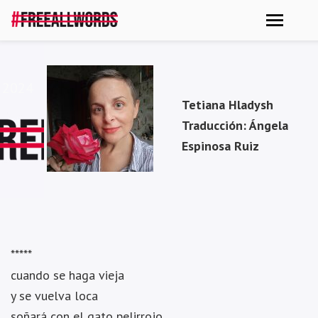
i 2024
Tetiana Hladysh
Traducción: Ángela
Espinosa Ruiz
*****
cuando se haga vieja
y se vuelva loca
soñará con el gato pelirrojo