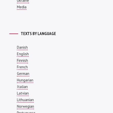
Ukraine
Media
TEXTS BY LANGUAGE
Danish
English
Finnish
French
German
Hungarian
Italian
Latvian
Lithuanian
Norwegian
Portuguese