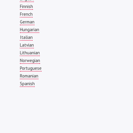
Finnish
French
German
Hungarian
Italian
Latvian
Lithuanian
Norwegian
Portuguese
Romanian
Spanish