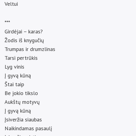
Veltui
***
Girdėjai – karas?
Žodis iš knygučių
Trumpas ir drumzlinas
Tarsi pertrūkis
Lyg vinis
Į gyvą kūną
Štai taip
Be jokio tikslo
Aukštų motyvų
Į gyvą kūną
Įsiveržia siaubas
Naikindamas pasaulį