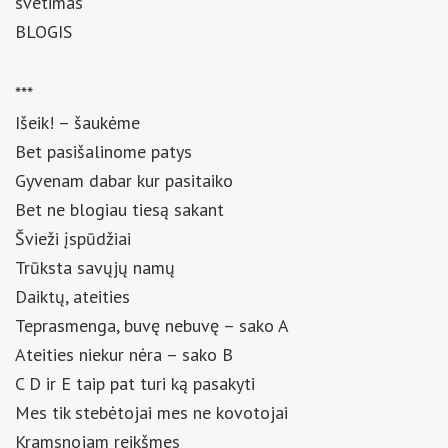
svetimas
BLOGIS
***
Išeik! – šaukėme
Bet pasišalinome patys
Gyvenam dabar kur pasitaiko
Bet ne blogiau tiesą sakant
Švieži įspūdžiai
Trūksta savųjų namų
Daiktų, ateities
Teprasmenga, buvę nebuvę – sako A
Ateities niekur nėra – sako B
C D ir E taip pat turi ką pasakyti
Mes tik stebėtojai mes ne kovotojai
Kramsnojam reikšmes