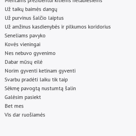
Mentams prezidentui kitiems nelabiesiems
Už taikų baimės dangų
Už purvinus šalčio laiptus
Už amžinus kasdienybės ir pilkumos koridorius
Seneliams pavyko
Kovės vieningai
Nes nebuvo gyvenimo
Dabar mūsų eilė
Norim gyventi ketinam gyventi
Svarbu pradėti laiku tik taip
Sėkmę pavogtą nustumtą šalin
Galėsim pasiekt
Bet mes
Vis dar ruošiamės