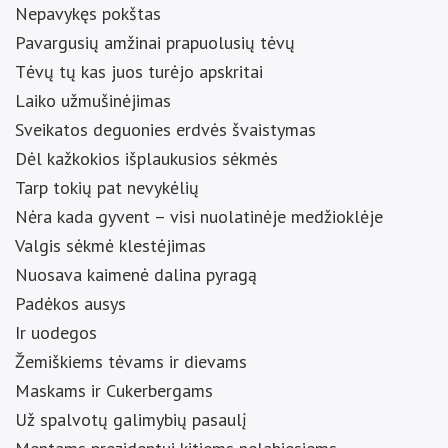
Nepavykęs pokštas
Pavargusių amžinai prapuolusių tėvų
Tėvų tų kas juos turėjo apskritai
Laiko užmušinėjimas
Sveikatos deguonies erdvės švaistymas
Dėl kažkokios išplaukusios sėkmės
Tarp tokių pat nevykėlių
Nėra kada gyvent – visi nuolatinėje medžioklėje
Valgis sėkmė klestėjimas
Nuosava kaimenė dalina pyragą
Padėkos ausys
Ir uodegos
Žemiškiems tėvams ir dievams
Maskams ir Cukerbergams
Už spalvotų galimybių pasaulį