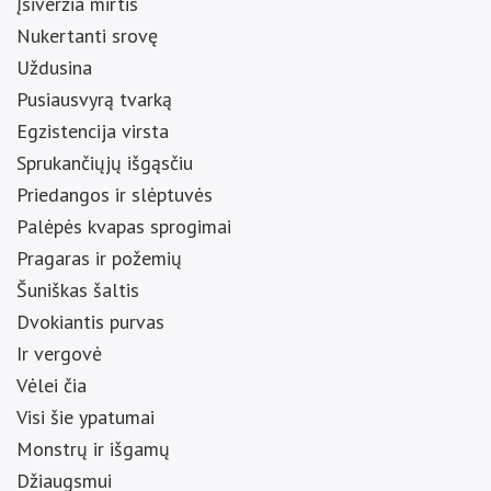
Įsiveržia mirtis
Nukertanti srovę
Uždusina
Pusiausvyrą tvarką
Egzistencija virsta
Sprukančiųjų išgąsčiu
Priedangos ir slėptuvės
Palėpės kvapas sprogimai
Pragaras ir požemių
Šuniškas šaltis
Dvokiantis purvas
Ir vergovė
Vėlei čia
Visi šie ypatumai
Monstrų ir išgamų
Džiaugsmui