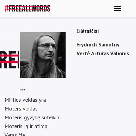
Eilėraščiai
i 2024
Frydrych Samotny
Vertė Artūras Valionis
***
Mirties veidas yra
Moters veidas
Moteris gyvybę suteikia
Moteris ją ir atima
Vyras čia