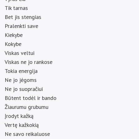
Tik tarnas
Bet jis stengias
Pralenkti save
Kiekybe
Kokybe
Viskas veltui
Viskas ne jo rankose
Tokia energija
Ne jo jėgoms
Ne jo suopračiui
Būtent todėl ir bando
Žiaurumu grubumu
Įrodyt kažką
Vertę kažkokią
Ne savo reikaluose